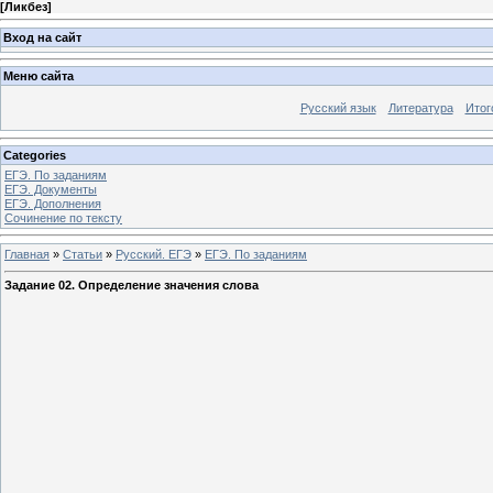
[
Ликбез
]
Вход на сайт
Меню сайта
Русский язык
Литература
Итог
Categories
ЕГЭ. По заданиям
ЕГЭ. Документы
ЕГЭ. Дополнения
Сочинение по тексту
Главная
»
Статьи
»
Русский. ЕГЭ
»
ЕГЭ. По заданиям
Задание 02. Определение значения слова