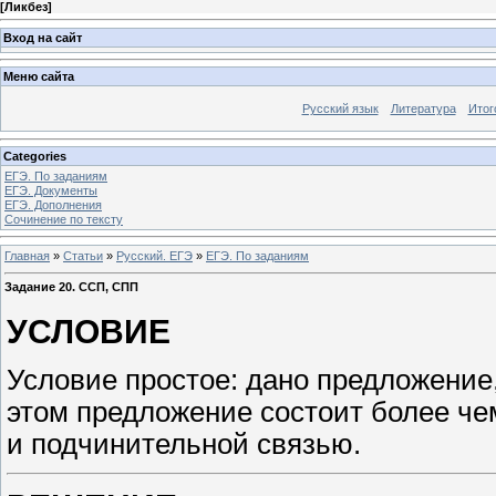
[
Ликбез
]
Вход на сайт
Меню сайта
Русский язык
Литература
Итог
Categories
ЕГЭ. По заданиям
ЕГЭ. Документы
ЕГЭ. Дополнения
Сочинение по тексту
Главная
»
Статьи
»
Русский. ЕГЭ
»
ЕГЭ. По заданиям
Задание 20. ССП, СПП
УСЛОВИЕ
Условие простое: дано предложение,
этом предложение состоит более че
и подчинительной связью.